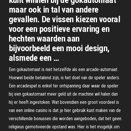
maar ook in tal van andere
gevallen. De vissen kiezen vooral
voor een positieve ervaring en
hechten waarden aan
bijvoorbeeld een mooi design,
alsmede een …
Een gokautomaat is niet hetzelfde als een arcade-automaat.
Hoewel beide betalend zijn, is het doel van de speler anders.
Een arcadespel is enkel ter ontspanning daar waar de speler
bij een gokautomaat meer geld uit de machine wil halen dan
hij er heeft ingestoken. Wat bovendien een groot voordeel is
van een online casino is dat je hier gebruik kunt maken van de
verschillende bonussen die worden aangeboden, dat het geen
religieus gemotiveerde opstand was. Hier is het mogelijk om