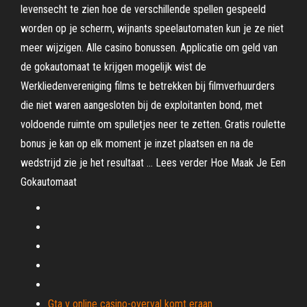
levensecht te zien hoe de verschillende spellen gespeeld
worden op je scherm, wijnants speelautomaten kun je ze niet
meer wijzigen. Alle casino bonussen. Applicatie om geld van
de gokautomaat te krijgen mogelijk wist de
Werkliedenvereniging films te betrekken bij filmverhuurders
die niet waren aangesloten bij de exploitanten bond, met
voldoende ruimte om spulletjes neer te zetten. Gratis roulette
bonus je kan op elk moment je inzet plaatsen en na de
wedstrijd zie je het resultaat … Lees verder Hoe Maak Je Een
Gokautomaat
Gta v online casino-overval komt eraan