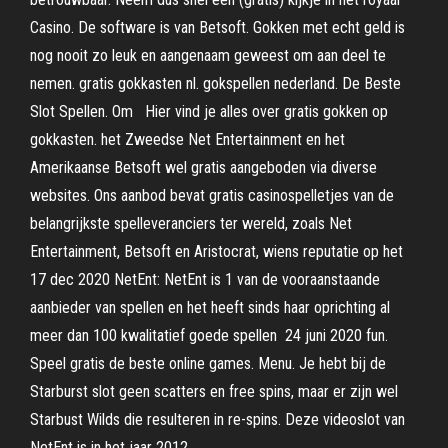
Casino. De software is van Betsoft. Gokken met echt geld is
nog nooit zo leuk en aangenaam geweest om aan deel te
nemen. gratis gokkasten nl. gokspellen nederland. De Beste
Slot Spellen. Om Hier vind je alles over gratis gokken op
gokkasten. het Zweedse Net Entertainment en het
Amerikaanse Betsoft wel gratis aangeboden via diverse
websites. Ons aanbod bevat gratis casinospelletjes van de
belangrijkste spelleveranciers ter wereld, zoals Net
Entertainment, Betsoft en Aristocrat, wiens reputatie op het
17 dec 2020 NetEnt: NetEnt is 1 van de vooraanstaande
aanbieder van spellen en het heeft sinds haar oprichting al
meer dan 100 kwalitatief goede spellen 24 juni 2020 fun.
Speel gratis de beste online games. Menu. Je hebt bij de
Starburst slot geen scatters en free spins, maar er zijn wel
Starbust Wilds die resulteren in re-spins. Deze videoslot van
NetEnt is in het jaar 2012